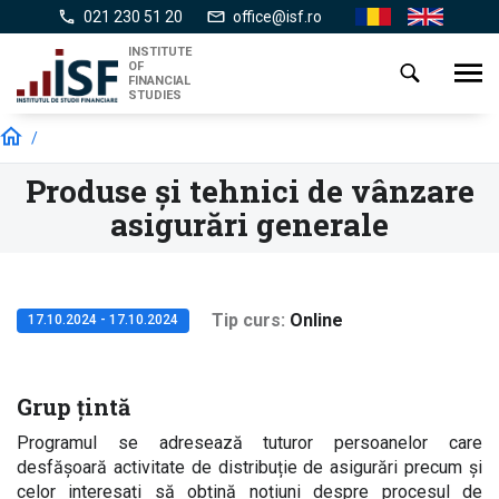
Skip
021 230 51 20
office@isf.ro
Ro
En
to
INSTITUTE
main
OF
Toggl
FINANCIAL
content
navig
STUDIES
/
Produse și tehnici de vânzare
asigurări generale
Tip curs
Online
17.10.2024 - 17.10.2024
Grup țintă
Programul se adresează tuturor persoanelor care
desfășoară activitate de distribuție de asigurări precum şi
celor interesați să obțină noțiuni despre procesul de