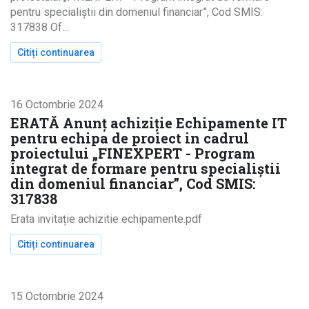
pentru specialiștii din domeniul financiar”, Cod SMIS:
317838 Of...
Citiți continuarea
despre Anunț rezultat evaluare oferte pentru ac
16 Octombrie 2024
ERATĂ Anunț achiziție Echipamente IT
pentru echipa de proiect in cadrul
proiectului „FINEXPERT - Program
integrat de formare pentru specialiștii
din domeniul financiar”, Cod SMIS:
317838
Erata invitație achizitie echipamente.pdf
Citiți continuarea
despre ERATĂ Anunț achiziție Echipamente IT pe
15 Octombrie 2024