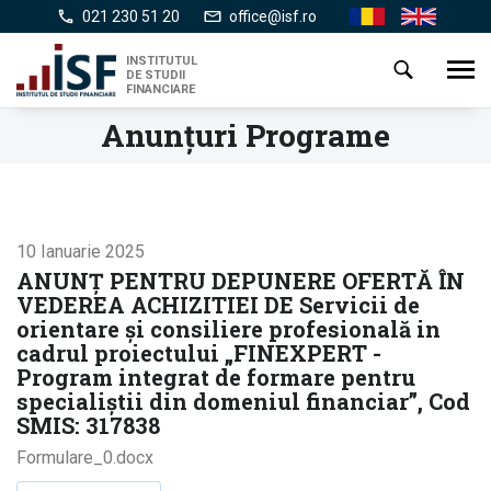
Mergi
021 230 51 20
office@isf.ro
Ro
En
la
conţinutul
INSTITUTUL
Toggl
DE STUDII
principal
navig
FINANCIARE
Anunțuri Programe
10 Ianuarie 2025
ANUNȚ PENTRU DEPUNERE OFERTĂ ÎN
VEDEREA ACHIZITIEI DE Servicii de
orientare și consiliere profesională in
cadrul proiectului „FINEXPERT -
Program integrat de formare pentru
specialiștii din domeniul financiar”, Cod
SMIS: 317838
Formulare_0.docx