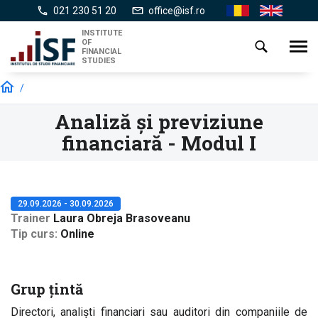
Skip
021 230 51 20
office@isf.ro
Ro
En
to
INSTITUTE
main
OF
Toggl
FINANCIAL
content
navig
STUDIES
/
Analiză și previziune
financiară - Modul I
29.09.2026 - 30.09.2026
Trainer
Laura Obreja Brasoveanu
Tip curs
Online
Grup țintă
Directori, analiști financiari sau auditori din companiile de