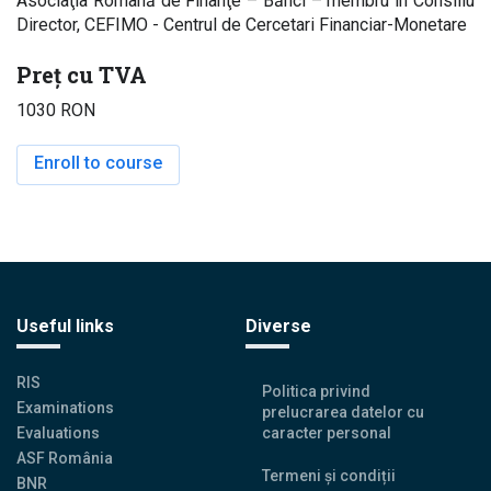
Asociaţia Română de Finanţe – Bănci – membru în Consiliu
Director, CEFIMO - Centrul de Cercetari Financiar-Monetare
Preț cu TVA
1030 RON
Enroll to course
Useful links
Diverse
RIS
Politica privind
Examinations
prelucrarea datelor cu
Evaluations
caracter personal
ASF România
Termeni și condiții
BNR