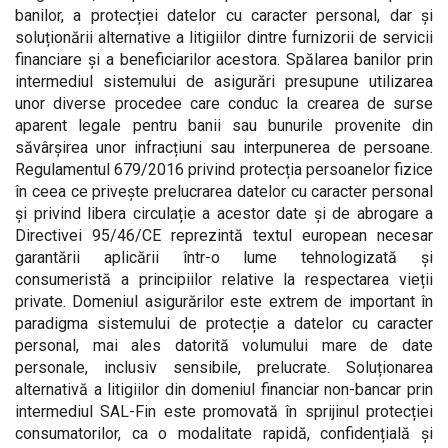
banilor, a protecției datelor cu caracter personal, dar și
soluționării alternative a litigiilor dintre furnizorii de servicii
financiare și a beneficiarilor acestora. Spălarea banilor prin
intermediul sistemului de asigurări presupune utilizarea
unor diverse procedee care conduc la crearea de surse
aparent legale pentru banii sau bunurile provenite din
săvârșirea unor infracțiuni sau interpunerea de persoane.
Regulamentul 679/2016 privind protecția persoanelor fizice
în ceea ce privește prelucrarea datelor cu caracter personal
și privind libera circulație a acestor date și de abrogare a
Directivei 95/46/CE reprezintă textul european necesar
garantării aplicării într-o lume tehnologizată și
consumeristă a principiilor relative la respectarea vieții
private. Domeniul asigurărilor este extrem de important în
paradigma sistemului de protecție a datelor cu caracter
personal, mai ales datorită volumului mare de date
personale, inclusiv sensibile, prelucrate. Soluționarea
alternativă a litigiilor din domeniul financiar non-bancar prin
intermediul SAL-Fin este promovată în sprijinul protecției
consumatorilor, ca o modalitate rapidă, confidențială și