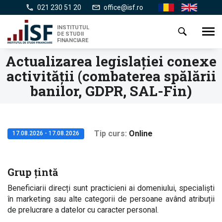
Mergi
021 230 51 20
office@isf.ro
Ro
En
la
conţinutul
INSTITUTUL
Toggl
DE STUDII
principal
navig
FINANCIARE
Actualizarea legislaţiei conexe
activităţii (combaterea spălării
banilor, GDPR, SAL-Fin)
Tip curs
Online
17.08.2026 - 17.08.2026
Grup țintă
Beneficiarii direcți sunt practicieni ai domeniului, specialiști
în marketing sau alte categorii de persoane având atribuții
de prelucrare a datelor cu caracter personal.