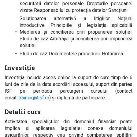
securității datelor personale Drepturile persoanei
vizate Responsabilul cu protecția datelor Sancțiuni
Soluționarea alternativă a litigiilor Noțiuni
introductive Principiile și legislația aplicabilă
Medierea și concilierea prin propunerea soluției.
Studii de caz Arbitrajul și concilierea prin impunerea
soluției.
Studii de caz Documentele procedurii. Hotărârea.
Investiție
Investiția include acces online la suport de curs timp de 6
luni de zile de la data acordării accesului, suport din partea
ISF pe perioada parcurgerii cursului (contact
email:
training@isf.ro
) și diplomă de participare.
Detalii curs
Activitatea specialiștilor din domeniul financiar poate
implica și aplicarea legislației conexe domeniului
asigurărilor, respectiv cea privind combaterea spălării