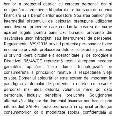
banilor, a protecției datelor cu caracter personal, dar și
soluționării alternative a litigiilor dintre furnizorii de servicii
financiare și a beneficiarilor acestora. Spălarea banilor prin
intermediul sistemului de asigurări presupune utilizarea
unor diverse procedee care conduc la crearea de surse
aparent legale pentru banii sau bunurile provenite din
săvârșirea unor infracțiuni sau interpunerea de persoane.
Regulamentul 679/2016 privind protecția persoanelor fizice
în ceea ce privește prelucrarea datelor cu caracter personal
și privind libera circulație a acestor date și de abrogare a
Directivei 95/46/CE reprezintă textul european necesar
garantării aplicării într-o lume tehnologizată și
consumeristă a principiilor relative la respectarea vieții
private. Domeniul asigurărilor este extrem de important în
paradigma sistemului de protecție a datelor cu caracter
personal, mai ales datorită volumului mare de date
personale, inclusiv sensibile, prelucrate. Soluționarea
alternativă a litigiilor din domeniul financiar non-bancar prin
intermediul SAL-Fin este promovată în sprijinul protecției
consumatorilor, ca o modalitate rapidă, confidențială și