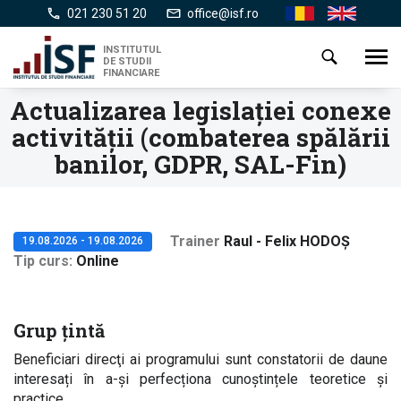
Mergi
021 230 51 20
office@isf.ro
Ro
En
la
conţinutul
INSTITUTUL
Toggl
DE STUDII
principal
navig
FINANCIARE
Actualizarea legislaţiei conexe
activităţii (combaterea spălării
banilor, GDPR, SAL-Fin)
Trainer
Raul - Felix HODOȘ
19.08.2026 - 19.08.2026
Tip curs
Online
Grup țintă
Beneficiari direcţi ai programului sunt constatorii de daune
interesați în a-și perfecționa cunoștințele teoretice și
practice.