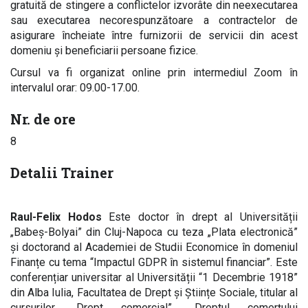
gratuită de stingere a conflictelor izvorâte din neexecutarea
sau executarea necorespunzătoare a contractelor de
asigurare încheiate între furnizorii de servicii din acest
domeniu și beneficiarii persoane fizice.
Cursul va fi organizat online prin intermediul Zoom în
intervalul orar: 09.00-17.00.
Nr. de ore
8
Detalii Trainer
Raul-Felix Hodos
Este doctor în drept al Universității
„Babeș-Bolyai” din Cluj-Napoca cu teza „Plata electronică”
și doctorand al Academiei de Studii Economice în domeniul
Finanțe cu tema “Impactul GDPR în sistemul financiar”. Este
conferențiar universitar al Universității “1 Decembrie 1918”
din Alba Iulia, Facultatea de Drept și Științe Sociale, titular al
cursurilor „Drept comercial”, „Dreptul comerțului