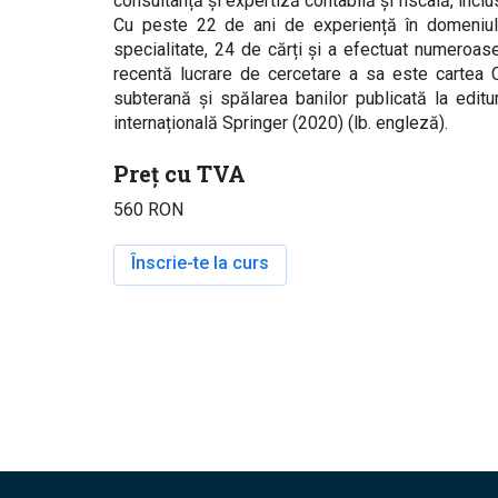
consultanță și expertiză contabilă și fiscală, inclu
Cu peste 22 de ani de experiență în domeniul 
specialitate, 24 de cărți și a efectuat numeroase
recentă lucrare de cercetare a sa este cartea C
subterană și spălarea banilor publicată la edit
internațională Springer (2020) (lb. engleză).
Preț cu TVA
560 RON
Înscrie-te la curs