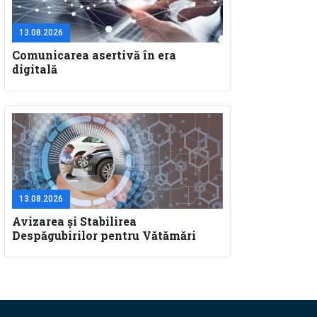
13.08.2026
Comunicarea asertivă în era
digitală
13.08.2026
Avizarea și Stabilirea
Despăgubirilor pentru Vătămări
Corporale și Deces: Aspecte
Teoretice și Practice pentru
Specialiștii în Constatare Daune