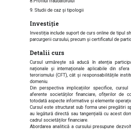
8.Profilul fraudatorului
9. Studii de caz și tipologii
Investiție
Investiția include suport de curs online de tipul s
parcurgerii cursului, precum și certificatul de parti
Detalii curs
Cursul urmărește să aducă în atenția participan
naționale și internaționale aplicabile din sfer
terorismului (CFT), cât și responsabilitățile inst
domeniu.
Din perspectiva implicațiilor specifice, cursul 
aferente societăților financiare, ofițerilor d
totodată aspecte informative și elemente operațion
Cursul este structurat sub forma unei pregătiri s
au legătură directă sau tangențială cu acest dome
cadrul societăților financiare.
Abordarea analitică a cursului presupune dezvol