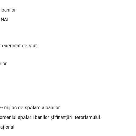
 banilor
ONAL
 exercitat de stat
ilor
e- mijloc de spălare a banilor
meniul spălării banilor și finanțării terorismului.
național