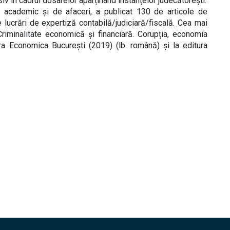
siv în cadrul dosarelor aparținând instanțelor judecătorești.
academic și de afaceri, a publicat 130 de articole de
 lucrări de expertiză contabilă/judiciară/fiscală. Cea mai
riminalitate economică și financiară. Corupția, economia
ura Economica București (2019) (lb. română) și la editura