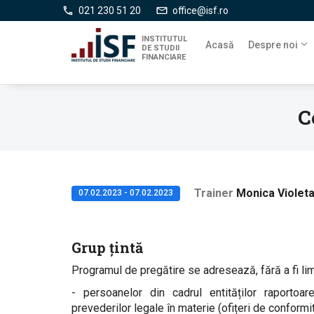
Mergi
021 230 51 20
office@isf.ro
la
conţinutul
INSTITUTUL
Acasă
Despre noi
DE STUDII
principal
FINANCIARE
C
Trainer
Monica Violet
07.02.2023 - 07.02.2023
Grup țintă
Programul de pregătire se adresează, fără a fi limi
- persoanelor din cadrul entităților raportoar
prevederilor legale în materie (ofițeri de confor