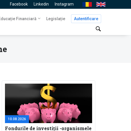
Facebook
Linkedin
Instagram
Ro
En
Navigare
Educație Financiară
Legislație
Autentificare
principală
ne
10.08.2026
Fondurile de investiții -organismele