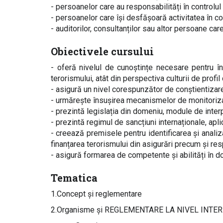
- persoanelor care au responsabilități în controlul 
- persoanelor care își desfășoară activitatea în c
- auditorilor, consultanților sau altor persoane care
Obiectivele cursului
- oferă nivelul de cunoștințe necesare pentru î
terorismului, atât din perspectiva culturii de profil
- asigură un nivel corespunzător de conștientizare
- urmărește însușirea mecanismelor de monitorizar
- prezintă legislația din domeniu, module de interp
- prezintă regimul de sancțiuni internaționale, apl
- creează premisele pentru identificarea și analiz
finanțarea terorismului din asigurări precum și res
- asigură formarea de competente şi abilități în d
Tematica
1.Concept și reglementare
2.Organisme și REGLEMENTARE LA NIVEL INT