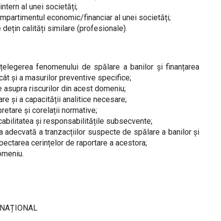
intern al unei societăți;
ompartimentul economic/financiar al unei societăți;
 dețin calități similare (profesionale).
nțelegerea fenomenului de spălare a banilor și finanțarea
 cât și a masurilor preventive specifice;
 asupra riscurilor din acest domeniu;
e și a capacității analitice necesare;
retare și corelații normative;
icabilitatea și responsabilitățile subsecvente;
a adecvată a tranzacțiilor suspecte de spălare a banilor și
pectarea cerințelor de raportare a acestora;
omeniu.
ERNAȚIONAL