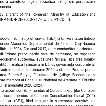
e a cerințelor legale specifice, cât și din perspectiva
domeniu.
y a grant of the Romanian Ministry of Education and
II-P4-ID-PCE-2020-2174, within PNCDI III.
octor habilitat (prof. univ.dr. habil) la Universitatea Babeș-
iunea Afacerilor, Departamentul de Finanțe, Cluj-Napoca,
lității în 2004. Din anul 2017, este conducător de doctorat
tuții. Printre preocupările sale de cercetare, se regăsesc
, economia subterană, evaziunea fiscală, spălarea banilor,
ntității, analiza financiară în bănci, guvernanța corporativă,
inanțele publice. În februarie 2020, a obținut Premiul pentru
itatea Babeș-Bolyai, Facultatea de Științe Economice și
te membru al Consiliului Național de Atestare a Titlurilor,
CU) în mandatul 2020-2024.
te expert contabil- membru al Corpului Experților Contabili
nt fiscal- membru al Camerei Consultanților Fiscal (CCF),
udiciari (GEJ), fiind angajată în numeroase activități de