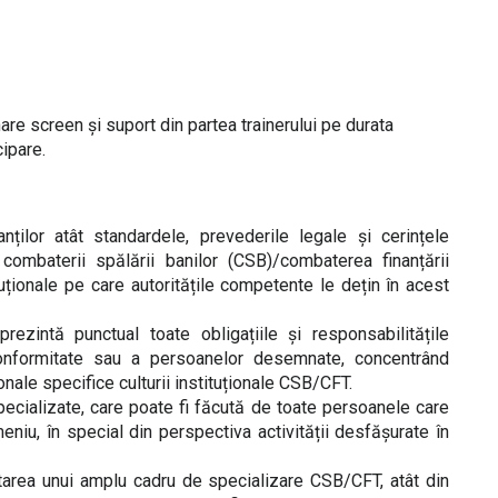
hare screen și suport din partea trainerului pe durata
cipare.
ților atât standardele, prevederile legale și cerințele
a combaterii spălării banilor (CSB)/combaterea finanțării
ituționale pe care autoritățile competente le dețin în acest
prezintă punctual toate obligațiile și responsabilitățile
e conformitate sau a persoanelor desemnate, concentrând
ale specifice culturii instituționale CSB/CFT.
pecializate, care poate fi făcută de toate persoanele care
niu, în special din perspectiva activității desfășurate în
tarea unui amplu cadru de specializare CSB/CFT, atât din