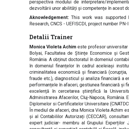
perspectiva modului de interpretare/implementar
dezvoltării unor abilități și competențe în acest 
Aknowledgement:
This work was supported b
Research, CNCS - UEFISCDI, project number PN-I
Detalii Trainer
Monica Violeta Achim
este profesor universitar d
Bolyai, Facultatea de Științe Economice și Gest
România. A obținut doctoratul în domeniul contabi
în domeniul finanțelor în cadrul aceleiași insti
criminalitatea economică și financiară (corupția
fraude etc.), diagnosticul și analiza financiară a e
performanțele în afaceri, gestiunea financiară și f
excelență în cercetarea științifică la Univers
Administrarea Afacerilor, Cluj-Napoca, România. Es
Diplomelor si Certificatelor Universitare (CNATD
În mediul de afaceri, dna Monica Violeta Achim es
și al Contabililor Autorizați (CECCAR), consulta
expert judiciar- membru al Grupului Experților J