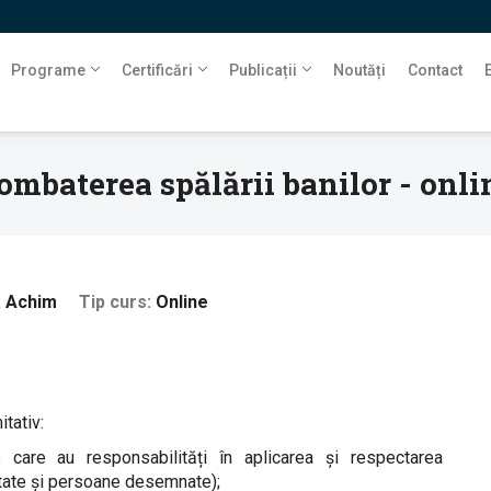
Programe
Certificări
Publicații
Noutăți
Contact
ombaterea spălării banilor - onli
a Achim
Tip curs
Online
tativ:
e care au responsabilități în aplicarea și respectarea
mitate și persoane desemnate);