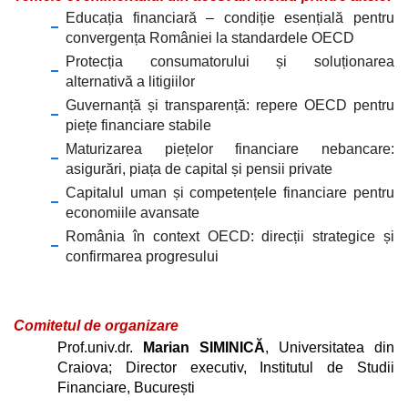
Educația financiară – condiție esențială pentru
convergența României la standardele OECD
Protecția consumatorului și soluționarea
alternativă a litigiilor
Guvernanță și transparență: repere OECD pentru
piețe financiare stabile
Maturizarea piețelor financiare nebancare:
asigurări, piața de capital și pensii private
Capitalul uman și competențele financiare pentru
economiile avansate
România în context OECD: direcții strategice și
confirmarea progresului
Comitetul de organizare
Prof.univ.dr.
Marian SIMINICĂ
, Universitatea din
Craiova; Director executiv, Institutul de Studii
Financiare, București