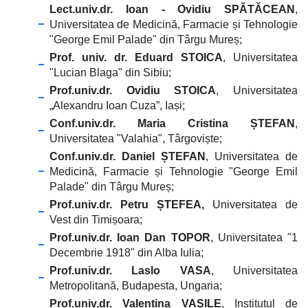
Lect.univ.dr. Ioan - Ovidiu SPĂTĂCEAN
,
Universitatea de Medicină, Farmacie și Tehnologie
"George Emil Palade" din Târgu Mureș;
Prof. univ. dr. Eduard STOICA
, Universitatea
"Lucian Blaga" din Sibiu;
Prof.univ.dr. Ovidiu STOICA
, Universitatea
„Alexandru Ioan Cuza”, Iași;
Conf.univ.dr. Maria Cristina ȘTEFAN
,
Universitatea "Valahia", Târgoviște;
Conf.univ.dr. Daniel ȘTEFAN
, Universitatea de
Medicină, Farmacie și Tehnologie "George Emil
Palade" din Târgu Mureș;
Prof.univ.dr. Petru ȘTEFEA,
Universitatea de
Vest din Timișoara;
Prof.univ.dr. Ioan Dan TOPOR
, Universitatea "1
Decembrie 1918" din Alba Iulia;
Prof.univ.dr. Laslo VASA
, Universitatea
Metropolitană, Budapesta, Ungaria;
Prof.univ.dr. Valentina VASILE
, Institutul de