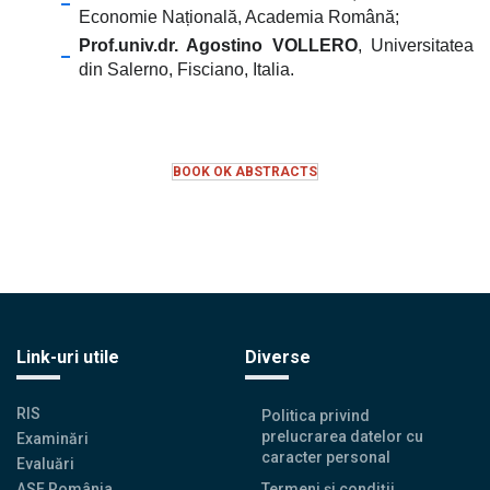
Economie Națională, Academia Română;
Prof.univ.dr. Agostino VOLLERO
, Universitatea
din Salerno, Fisciano, Italia.
BOOK OK ABSTRACTS
Link-uri utile
Diverse
RIS
Politica privind
prelucrarea datelor cu
Examinări
caracter personal
Evaluări
ASF România
Termeni și condiții