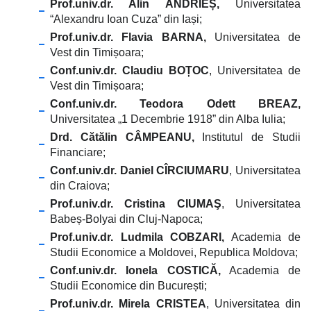
Prof.univ.dr. Alin ANDRIEȘ,
Universitatea
“Alexandru Ioan Cuza” din Iași;
Prof.univ.dr. Flavia BARNA,
Universitatea de
Vest din Timișoara;
Conf.univ.dr. Claudiu BOȚOC
, Universitatea de
Vest din Timișoara;
Conf.univ.dr. Teodora Odett BREAZ,
Universitatea „1 Decembrie 1918” din Alba Iulia;
Drd. Cătălin CÂMPEANU,
Institutul de Studii
Financiare;
Conf.univ.dr. Daniel CÎRCIUMARU
, Universitatea
din Craiova;
Prof.univ.dr. Cristina CIUMAŞ
, Universitatea
Babeș-Bolyai din Cluj-Napoca;
Prof.univ.dr. Ludmila COBZARI,
Academia de
Studii Economice a Moldovei, Republica Moldova;
Conf.univ.dr. Ionela COSTICĂ,
Academia de
Studii Economice din
București;
Prof.univ.dr. Mirela CRISTEA
, Universitatea din