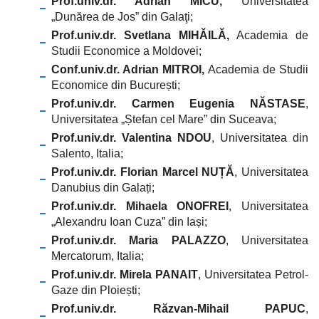
Prof.univ.dr. Adrian MICU,
Universitatea
„Dunărea de Jos” din Galaţi;
Prof.univ.dr. Svetlana MIHĂILĂ,
Academia de
Studii Economice a Moldovei;
Conf.univ.dr. Adrian MITROI,
Academia de Studii
Economice din București;
Prof.univ.dr. Carmen Eugenia NĂSTASE
,
Universitatea „Ștefan cel Mare” din Suceava;
Prof.univ.dr. Valentina NDOU
, Universitatea din
Salento, Italia;
Prof.univ.dr. Florian Marcel NUȚĂ
, Universitatea
Danubius din Galați;
Prof.univ.dr. Mihaela ONOFREI
, Universitatea
„Alexandru Ioan Cuza” din Iași;
Prof.univ.dr. Maria PALAZZO
, Universitatea
Mercatorum, Italia;
Prof.univ.dr. Mirela PANAIT
, Universitatea Petrol-
Gaze din Ploiești;
Prof.univ.dr. Răzvan-Mihail PAPUC
,