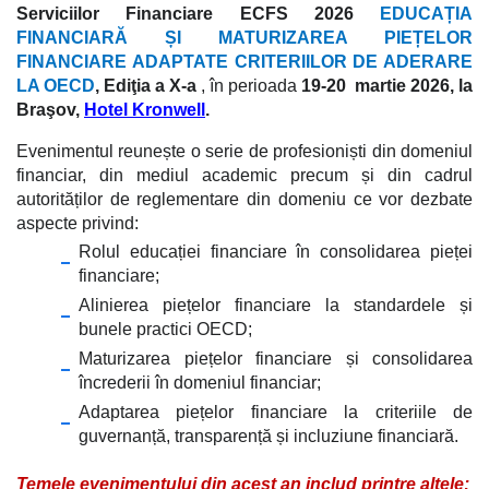
Serviciilor Financiare ECFS 2026
EDUCAȚIA
FINANCIARĂ ȘI MATURIZAREA PIEȚELOR
FINANCIARE ADAPTATE CRITERIILOR DE ADERARE
LA OECD
,
Ediţia a X-a
, în perioada
19-20 martie 2026, la
Braşov,
Hotel Kronwell
.
Evenimentul reunește o serie de profesioniști din domeniul
financiar, din mediul academic precum și din cadrul
autorităților de reglementare din domeniu ce vor dezbate
aspecte privind:
Rolul educației financiare în consolidarea pieței
financiare;
Alinierea piețelor financiare la standardele și
bunele practici OECD;
Maturizarea piețelor financiare și consolidarea
încrederii în domeniul financiar;
Adaptarea piețelor financiare la criteriile de
guvernanță, transparență și incluziune financiară.
Temele evenimentului din acest an includ printre altele: