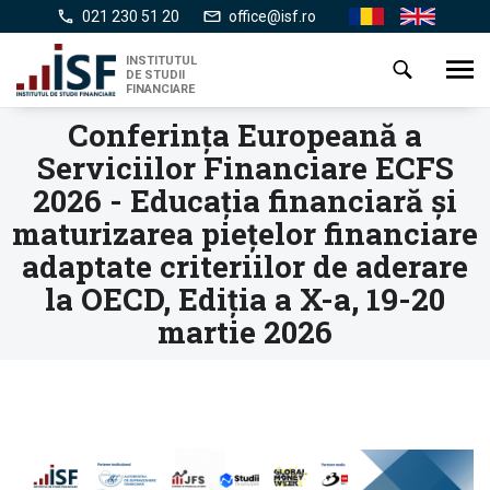
Mergi
021 230 51 20
office@isf.ro
Ro
En
la
conţinutul
INSTITUTUL
Toggl
DE STUDII
principal
navig
FINANCIARE
Conferinţa Europeană a
Serviciilor Financiare ECFS
2026 - Educația financiară și
maturizarea piețelor financiare
adaptate criteriilor de aderare
la OECD, Ediţia a X-a, 19-20
martie 2026