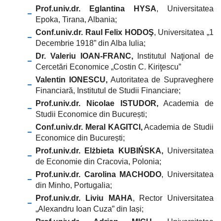
Prof.univ.dr. Eglantina HYSA
, Universitatea
Epoka, Tirana, Albania;
Conf.univ.dr. Raul Felix HODOŞ
, Universitatea „1
Decembrie 1918” din Alba Iulia;
Dr. Valeriu IOAN-FRANC,
Institutul Naţional de
Cercetări Economice „Costin C. Kiriţescu”
Valentin IONESCU,
Autoritatea de Supraveghere
Financiară, Institutul de Studii Financiare;
Prof.univ.dr. Nicolae ISTUDOR,
Academia de
Studii Economice din București;
Conf.univ.dr.
Meral KAGITCI,
Academia de Studii
Economice din București;
Prof.univ.dr. Elżbieta KUBIŃSKA,
Universitatea
de Economie din Cracovia, Polonia;
Prof.univ.dr. Carolina MACHODO
, Universitatea
din Minho, Portugalia;
Prof.univ.dr. Liviu MAHA
, Rector Universitatea
„
Alexandru Ioan Cuza” din Iași;