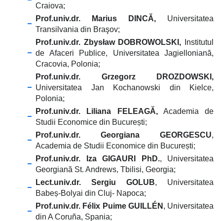
Craiova;
Prof.univ.dr. Marius DINCĂ,
Universitatea
Transilvania din Braşov;
Prof.univ.dr. Zbysław DOBROWOLSKI,
Institutul
de Afaceri Publice, Universitatea Jagielloniană,
Cracovia, Polonia;
Prof.univ.dr. Grzegorz DROZDOWSKI,
Universitatea Jan Kochanowski din Kielce,
Polonia;
Prof.univ.dr. Liliana FELEAGĂ,
Academia de
Studii Economice din București;
Prof.univ.dr. Georgiana GEORGESCU
,
Academia de Studii Economice din București;
Prof.univ.dr. Iza GIGAURI PhD.
, Universitatea
Georgiană St. Andrews, Tbilisi, Georgia;
Lect.univ.dr. Sergiu GOLUB
, Universitatea
Babeș-Bolyai din Cluj- Napoca;
Prof.univ.dr. Félix Puime GUILLÉN
, Universitatea
din A Coruña, Spania;