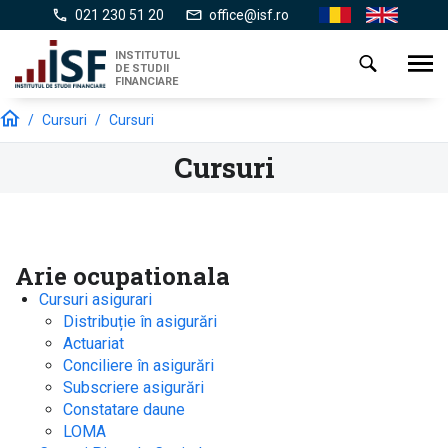
Mergi
021 230 51 20
office@isf.ro
Ro
En
la
conţinutul
INSTITUTUL
Toggl
DE STUDII
principal
navig
FINANCIARE
/
Cursuri
/
Cursuri
Cursuri
Arie ocupationala
Cursuri asigurari
Distribuție în asigurări
Actuariat
Conciliere în asigurări
Subscriere asigurări
Constatare daune
LOMA