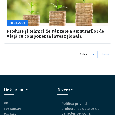
18.08.2026
Produse și tehnici de vânzare a asigurărilor de
viață cu componentă investițională
Pagina
Ultima
1 din
Ultima
Paginare
următoare
pagină
Link-uri utile
Diverse
RIS
Politica privind
prelucrarea datelor cu
Examinări
caracter personal
Evaluări