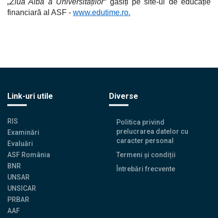
„Ziua Albă a Universităților“
găsiți pe site-ul de educație
financiară al ASF -
www.edutime.ro
.
Link-uri utile
Diverse
RIS
Politica privind
prelucrarea datelor cu
Examinări
caracter personal
Evaluări
ASF România
Termeni și condiții
BNR
Întrebări frecvente
UNSAR
UNSICAR
PRBAR
AAF