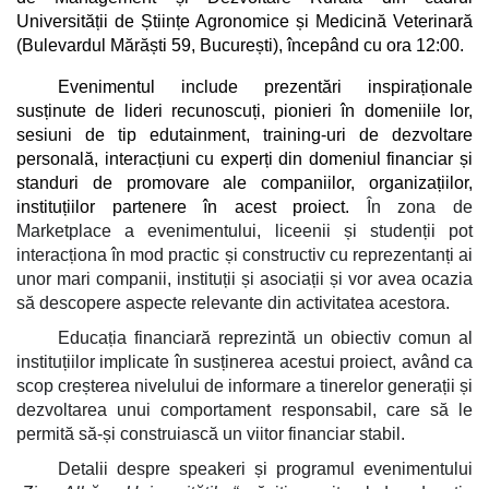
Universității de Științe Agronomice și Medicină Veterinară
(Bulevardul Mărăști 59, București), începând cu ora 12:00.
Evenimentul include prezentări inspiraționale
susținute de lideri recunoscuți, pionieri în domeniile lor,
sesiuni de tip edutainment, training-uri de dezvoltare
personală, interacțiuni cu experți din domeniul financiar și
standuri de promovare ale companiilor, organizațiilor,
instituțiilor partenere în acest proiect.
În zona de
Marketplace a evenimentului, liceenii și studenții pot
interacționa în mod practic și constructiv cu reprezentanți ai
unor mari companii, instituții și asociații și vor avea ocazia
să descopere aspecte relevante din activitatea acestora.
Educația financiară reprezintă un obiectiv comun al
instituțiilor implicate în susținerea acestui proiect, având ca
scop creșterea nivelului de informare a tinerelor generații și
dezvoltarea unui comportament responsabil, care să le
permită să-și construiască un viitor financiar stabil.
Detalii despre speakeri și programul evenimentului