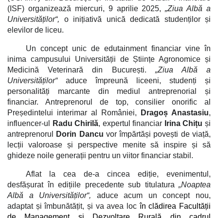
(ISF) organizează miercuri, 9 aprilie 2025,
„Ziua Albă a
Universităților“,
o inițiativă unică dedicată studenților și
elevilor de liceu.
Un concept unic de edutainment financiar vine în
inima campusului Universității de Științe Agronomice și
Medicină Veterinară din București.
„Ziua Albă a
Universităților“
aduce împreună liceeni, studenți și
personalități marcante din mediul antreprenorial și
financiar. Antreprenorul de top, consilier onorific al
Președintelui interimar al României,
Dragoș Anastasiu
,
influencer-ul
Radu Chirilă
, expertul financiar
Irina Chițu
și
antreprenorul
Dorin Dancu
vor împărtăși povești de viață,
lecții valoroase și perspective menite să inspire și să
ghideze noile generații pentru un viitor financiar stabil.
Aflat la cea de-a cincea ediție, evenimentul,
desfășurat în edițiile precedente sub titulatura
„Noaptea
Albă a Universităților“,
aduce acum
un concept nou,
adaptat și îmbunătățit, și va avea loc
în clădirea Facultății
de Management și Dezvoltare Rurală din cadrul