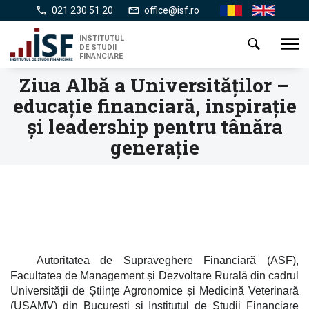
Mergi
021 230 51 20
office@isf.ro
Ro
En
la
conţinutul
INSTITUTUL
Toggl
DE STUDII
principal
navig
FINANCIARE
Ziua Albă a Universităților –
educație financiară, inspirație
și leadership pentru tânăra
generație
Autoritatea de Supraveghere Financiară (ASF),
Facultatea de Management și Dezvoltare Rurală din cadrul
Universității de Științe Agronomice și Medicină Veterinară
(USAMV) din București și Institutul de Studii Financiare