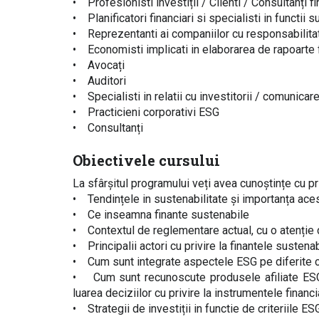
• Profesionisti investiții / Clienti / Consultanți fi
• Planificatori financiari si specialisti in functii 
• Reprezentanti ai companiilor cu responsabilitat
• Economisti implicati in elaborarea de rapoarte 
• Avocați
• Auditori
• Specialisti in relatii cu investitorii / comunicar
• Practicieni corporativi ESG
• Consultanți
Obiectivele cursului
La sfârșitul programului veți avea cunoștințe cu pri
• Tendințele in sustenabilitate și importanța ac
• Ce inseamna finante sustenabile
• Contextul de reglementare actual, cu o atenți
• Principalii actori cu privire la finantele sustena
• Cum sunt integrate aspectele ESG pe diferite c
• Cum sunt recunoscute produsele afiliate ESG, c
luarea deciziilor cu privire la instrumentele financ
• Strategii de investiții in functie de criteriile ES