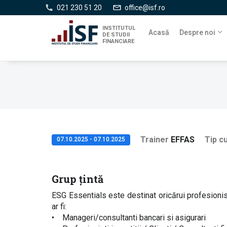
Mergi
021 230 51 20
office@isf.ro
la
conţinutul
INSTITUTUL
Acasă
Despre noi
DE STUDII
principal
FINANCIARE
Trainer
EFFAS
Tip c
07.10.2025 - 07.10.2025
Grup țintă
ESG Essentials este destinat oricărui profesioni
ar fi:
• Manageri/consultanti bancari si asigurari