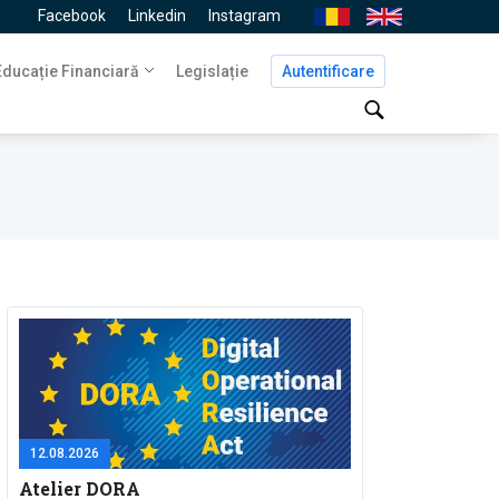
Facebook
Linkedin
Instagram
Ro
En
Navigare
Educație Financiară
Legislație
Autentificare
principală
12.08.2026
Atelier DORA