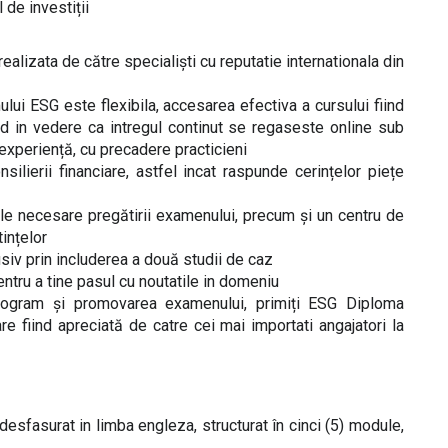
de investiții
lizata de către specialiști cu reputatie internationala din
ui ESG este flexibila, accesarea efectiva a cursului fiind
and in vedere ca intregul continut se regaseste online sub
experiență, cu precadere practicieni
ierii financiare, astfel incat raspunde cerințelor piețe
le necesare pregătirii examenului, precum și un centru de
ințelor
siv prin includerea a două studii de caz
tru a tine pasul cu noutatile in domeniu
rogram și promovarea examenului, primiți ESG Diploma
e fiind apreciată de catre cei mai importati angajatori la
fasurat in limba engleza, structurat în cinci (5) module,