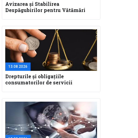
Avizarea și Stabilirea
Despăgubirilor pentru Vătămări
Corporale și Deces: Aspecte
Teoretice și Practice pentru
Specialiștii în Constatare Daune
13.08.2026
Drepturile și obligațiile
consumatorilor de servicii
nebancare