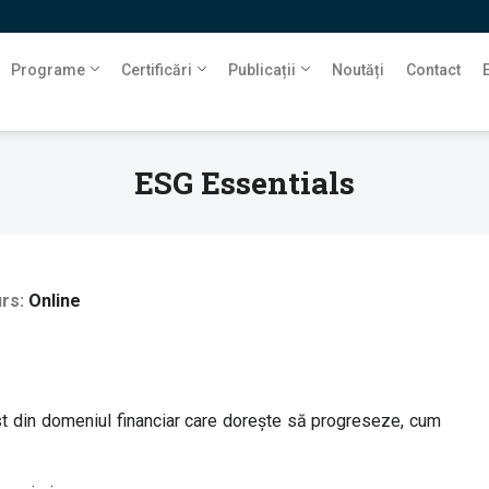
Programe
Certificări
Publicații
Noutăți
Contact
ESG Essentials
urs
Online
st din domeniul financiar care dorește să progreseze, cum