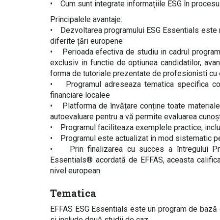
• Cum sunt integrate informațiile ESG în procesul 
Principalele avantaje:
• Dezvoltarea programului ESG Essentials este rea
diferite țări europene
• Perioada efectiva de studiu in cadrul programul
exclusiv in functie de optiunea candidatilor, av
forma de tutoriale prezentate de profesionisti cu 
• Programul adreseaza tematica specifica consil
financiare localee
• Platforma de învățare conține toate materiale
autoevaluare pentru a vă permite evaluarea cunoșt
• Programul faciliteaza exemplele practice, inclu
• Programul este actualizat in mod sistematic pen
• Prin finalizarea cu succes a întregului P
Essentials® acordată de EFFAS, aceasta calificar
nivel european
Tematica
EFFAS ESG Essentials este un program de bază des
si include două studii de caz.