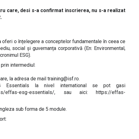
care, desi s-a confirmat inscrierea, nu s-a realizat
.
 oferi o înțelegere a conceptelor fundamentale în ceea ce
ediu, social și guvernanța corporativă (En: Environmental,
cronimul ESG).
prin intermediul:
are, la adresa de mail training@isf.ro.
 Essentials la nivel international se pot gasi
cates/effas-esg-essentials/, sau aici: https://effas-
 engleza sub forma de 5 module.
rt: