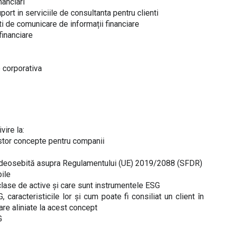
nanciari
suport in serviciile de consultanta pentru clienti
i de comunicare de informații financiare
financiare
e corporativa
vire la:
estor concepte pentru companii
e deosebită asupra Regulamentului (UE) 2019/2088 (SFDR)
bile
lase de active și care sunt instrumentele ESG
aracteristicile lor și cum poate fi consiliat un client în
iare aliniate la acest concept
G