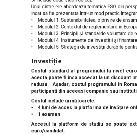
Unul dintre ele abordeaza tematica ESG din perspe
incat sa fie prezentata într-un mod practic integrar
• Modulul 1. Sustenabilitatea, o privire de ansam
• Modulul 2. Contextul de reglementare in Europa, 
• Modulul 3. Principii și standarde voluntare de r
• Modulul 4. Instrumente de investiții și finanțar
• Modulul 5. Strategii de investiții durabile pentr
Investiție
Costul standard al programului la nivel eu
acesta poate fi insa accesat la un discount
redusa. Așadar, costul programului în Roma
participanti din aceeasi companie sau institu
Costul include următoarele:
• 4 luni de acces la platforma de învățare on
• 1 examen
Accesul la platform de studiu se poate ext
euro/candidat.