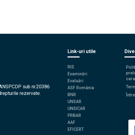
Link-uri utile
Dive
RIS
Poli
prel
Examinări
cara
Evaluări
la ANSPCDP sub nr.20386
Term
ASF România
drepturile rezervate.
BNR
Într
UNSAR
UNSICAR
PRBAR
AAF
EFICERT