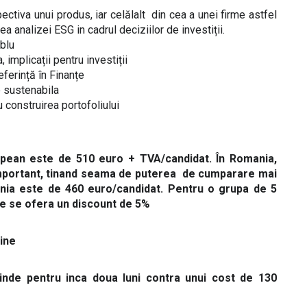
ctiva unui produs, iar celălalt din cea a unei firme astfel
ea analizei ESG in cadrul deciziilor de investiții.
blu
implicații pentru investiții
eferință în Finanțe
e sustenabila
u construirea portofoliului
ropean este de 510 euro + TVA/candidat. În Romania,
 important, tinand seama de puterea de cumparare mai
nia este de 460 euro/candidat. Pentru o grupa de 5
tie se ofera un discount de 5%
line
inde pentru inca doua luni contra unui cost de 130