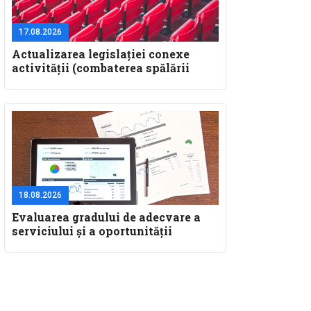
17.08.2026
Actualizarea legislaţiei conexe
activităţii (combaterea spălării
banilor, GDPR, SAL-Fin)
18.08.2026
Evaluarea gradului de adecvare a
serviciului și a oportunității
instrumentului financiar