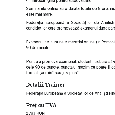
• Intrebari grila pentru autoevaluare
Seminariile online au o durata totala de 8 ore, 
este mai mare.
Federația Europeană a Societăților de Analișt
candidaților care promovează examenul dupa parcu
Examenul se sustine trimestrial online (in Romania
90 de minute.
Pentru a promova examenul, studenții trebuie să
cele 90 de puncte, punctajul maxim ce poate fi ob
format: „admis” sau „respins”.
Detalii Trainer
Federația Europeană a Societăților de Analiști Fin
Preț cu TVA
2783 RON