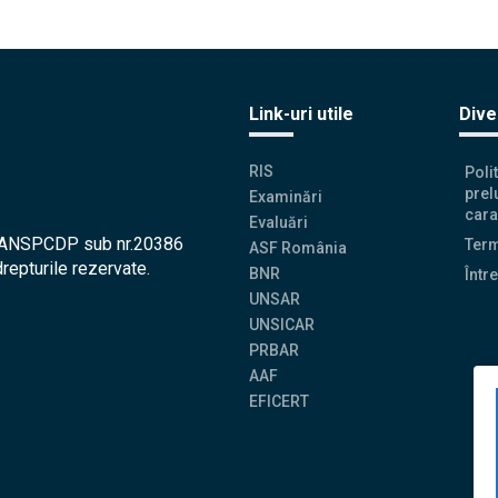
Link-uri utile
Dive
RIS
Poli
prel
Examinări
cara
Evaluări
la ANSPCDP sub nr.20386
Term
ASF România
drepturile rezervate.
BNR
Într
UNSAR
UNSICAR
PRBAR
AAF
EFICERT