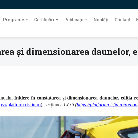
Programe
Certificări
Publicații
Noutăți
Contact
area și dimensionarea daunelor, e
manualul
Inițiere în constatarea și dimensionarea daunelor, ediția r
ps://platforma.isfin.ro
), secțiunea
Cărți (
https://platforma.isfin.ro/ro/boo