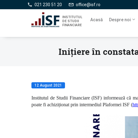
Mergi
021 230 51 20
office@isf.ro
la
conţinutul
INSTITUTUL
Acasă
Despre noi
DE STUDII
principal
FINANCIARE
Inițiere în constat
12 August 2021
Institutul de Studii Financiare (ISF) informează că 
poate fi achiziționat prin intermediul Plaformei ISF (
htt