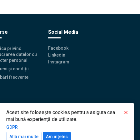
rse
Social Media
Facebook
tica privind
ucrarea datelor cu
Linkedin
cter personal
Instagram
eni și condiții
ebări frecvente
Acest site folosește cookies pentru a asigura cea
mai bună experiență de utilizare.
GDPR
Află mai multe
Am înțeles