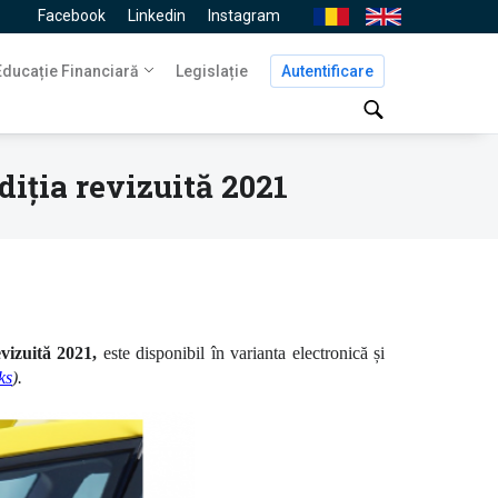
Facebook
Linkedin
Instagram
Ro
En
Navigare
Educație Financiară
Legislație
Autentificare
principală
diția revizuită 2021
evizuită 2021,
este disponibil în varianta electronică și
ks
).