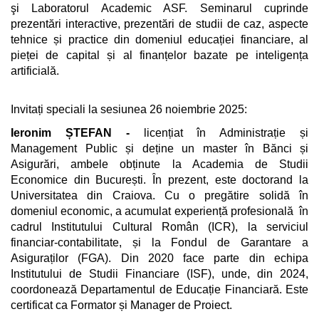
şi Laboratorul Academic ASF. Seminarul cuprinde
prezentări interactive, prezentări de studii de caz, aspecte
tehnice și practice din domeniul educației financiare, al
pieței de capital și al finanțelor bazate pe inteligența
artificială.
Invitați speciali la sesiunea 26 noiembrie 2025:
Ieronim ȘTEFAN -
licențiat în Administrație și
Management Public și deține un master în Bănci și
Asigurări, ambele obținute la Academia de Studii
Economice din București. În prezent, este doctorand la
Universitatea din Craiova. Cu o pregătire solidă în
domeniul economic, a acumulat experiență profesională în
cadrul Institutului Cultural Român (ICR), la serviciul
financiar-contabilitate, și la Fondul de Garantare a
Asiguraților (FGA). Din 2020 face parte din echipa
Institutului de Studii Financiare (ISF), unde, din 2024,
coordonează Departamentul de Educație Financiară. Este
certificat ca Formator și Manager de Proiect.