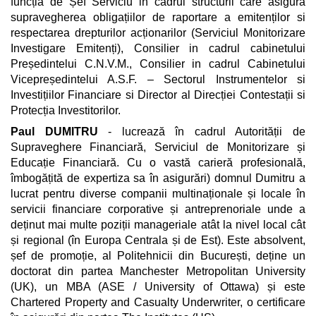
funcția de Șef Serviciu in cadrul structurii care asigură
supravegherea obligațiilor de raportare a emitenților si
respectarea drepturilor acționarilor (Serviciul Monitorizare
Investigare Emitenți), Consilier in cadrul cabinetului
Președintelui C.N.V.M., Consilier in cadrul Cabinetului
Vicepreședintelui A.S.F. – Sectorul Instrumentelor si
Investițiilor Financiare si Director al Direcției Contestații si
Protecția Investitorilor.
Paul DUMITRU
- lucrează în cadrul Autorității de
Supraveghere Financiară, Serviciul de Monitorizare și
Educație Financiară. Cu o vastă carieră profesională,
îmbogățită de expertiza sa în asigurări) domnul Dumitru a
lucrat pentru diverse companii multinaționale și locale în
servicii financiare corporative și antreprenoriale unde a
deținut mai multe poziții manageriale atât la nivel local cât
și regional (în Europa Centrala și de Est). Este absolvent,
șef de promoție, al Politehnicii din București, deține un
doctorat din partea Manchester Metropolitan University
(UK), un MBA (ASE / University of Ottawa) și este
Chartered Property and Casualty Underwriter, o certificare