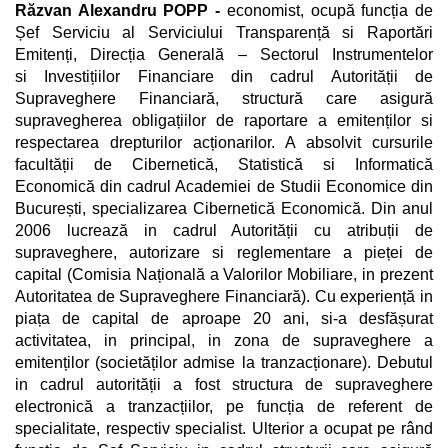
Răzvan Alexandru POPP -
economist, ocupă funcția de
Șef Serviciu al Serviciului Transparență si Raportări
Emitenți, Direcția Generală – Sectorul Instrumentelor
si Investițiilor Financiare din cadrul Autorității de
Supraveghere Financiară, structură care asigură
supravegherea obligațiilor de raportare a emitenților si
respectarea drepturilor acționarilor. A absolvit cursurile
facultății de Cibernetică, Statistică si Informatică
Economică din cadrul Academiei de Studii Economice din
București, specializarea Cibernetică Economică. Din anul
2006 lucrează in cadrul Autorității cu atribuții de
supraveghere, autorizare si reglementare a pieței de
capital (Comisia Națională a Valorilor Mobiliare, in prezent
Autoritatea de Supraveghere Financiară). Cu experiență in
piața de capital de aproape 20 ani, si-a desfășurat
activitatea, in principal, in zona de supraveghere a
emitenților (societăților admise la tranzacționare). Debutul
in cadrul autorității a fost structura de supraveghere
electronică a tranzacțiilor, pe funcția de referent de
specialitate, respectiv specialist. Ulterior a ocupat pe rând