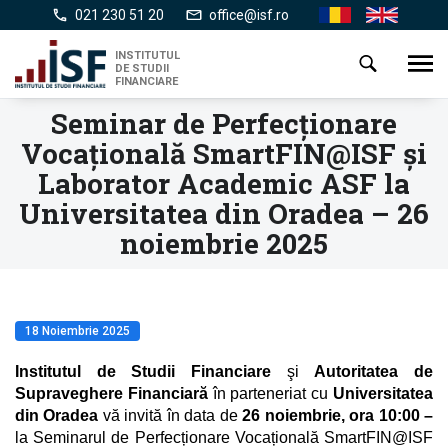
Mergi
021 230 51 20
office@isf.ro
Ro
En
la
conţinutul
INSTITUTUL
Toggl
DE STUDII
principal
navig
FINANCIARE
Seminar de Perfecționare
Vocațională SmartFIN@ISF şi
Laborator Academic ASF la
Universitatea din Oradea – 26
noiembrie 2025
18 Noiembrie 2025
Institutul de Studii Financiare
şi
Autoritatea de
Supraveghere Financiară
în parteneriat cu
Universitatea
din Oradea
vă invită în data de
26
noiembrie, ora 1
0
:00 –
la Seminarul de Perfecționare Vocațională SmartFIN@ISF